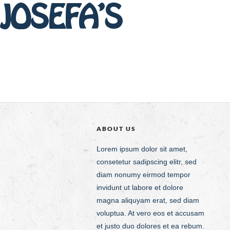
JOSEFA’S
ABOUT US
Lorem ipsum dolor sit amet,
consetetur sadipscing elitr, sed
diam nonumy eirmod tempor
invidunt ut labore et dolore
magna aliquyam erat, sed diam
voluptua. At vero eos et accusam
et justo duo dolores et ea rebum.